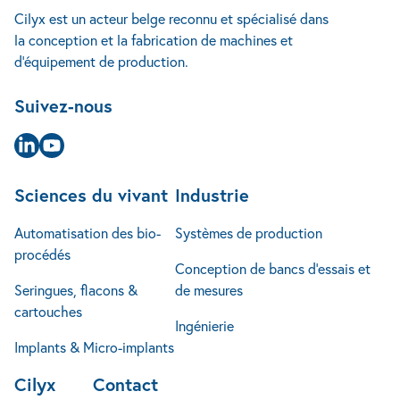
Services
4102 Seraing
Seringues, flacons & cartouches
Conception de bancs d’essais
Accueil
Cilyx est un acteur belge reconnu et spécialisé dans
À propos
Belgique
la conception et la fabrication de machines et
Étude de cas
+32 4 240 14 25
Implants & Micro-implants
Ingénierie
d’équipement de production.
Actualités
info@cilyx.eu
Jobs
Suivez-nous
FAQ
Contact
Page Linkedin
Page Youtube
Sciences du vivant
Industrie
Automatisation des bio-
Systèmes de production
procédés
Conception de bancs d’essais et
Seringues, flacons &
de mesures
cartouches
Ingénierie
Implants & Micro-implants
Cilyx
Contact