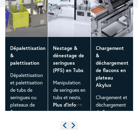
Dépalettisation
Nestage &
Chargement
&
dénestage de
&
palettisation
seringues
déchargement
(PFS) en Tubs
de flacons en
Dépalettisation
plateau
et palettisation
Manipulation
Akylux
nts
de tubs de
de seringues en
seringues ou
tubs et nests.
Chargement et
plateaux de
Plus d'info
déchargement
flacons
de flacons en
Plus d'info
plateaux et
plateaux
Précédent
Suivant
Akylux.