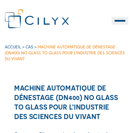
Burger M
FR
Machine automatique de dénestage (DN400) No Glass To Glass pour
NTAGES
CARACTÉRISTIQUES
ACCUEIL
>
CAS
>
MACHINE AUTOMATIQUE DE DÉNESTAGE
C
SCIENCES DU VIVANT
INDUSTRIE
SERVICES
(DN400) NO GLASS TO GLASS POUR L’INDUSTRIE DES SCIENCES
DU VIVANT
MACHINE AUTOMATIQUE DE
DÉNESTAGE (DN400) NO GLASS
TO GLASS POUR L'INDUSTRIE
DES SCIENCES DU VIVANT