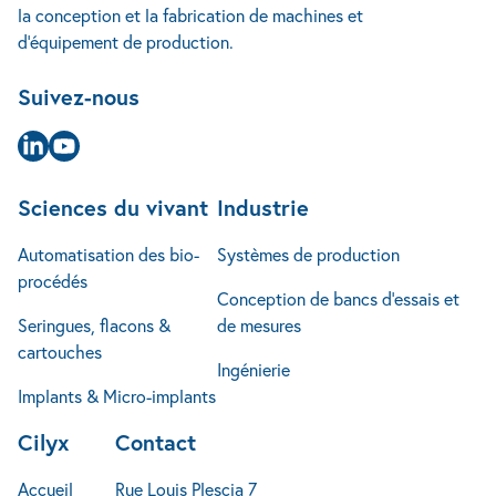
la conception et la fabrication de machines et
Étude de cas
+32 4 240 14 25
Implants & Micro-implants
Ingénierie
d’équipement de production.
Actualités
info@cilyx.eu
Jobs
Suivez-nous
FAQ
Contact
Page Linkedin
Page Youtube
Sciences du vivant
Industrie
Automatisation des bio-
Systèmes de production
procédés
Conception de bancs d’essais et
Seringues, flacons &
de mesures
cartouches
Ingénierie
Implants & Micro-implants
Cilyx
Contact
Accueil
Rue Louis Plescia 7