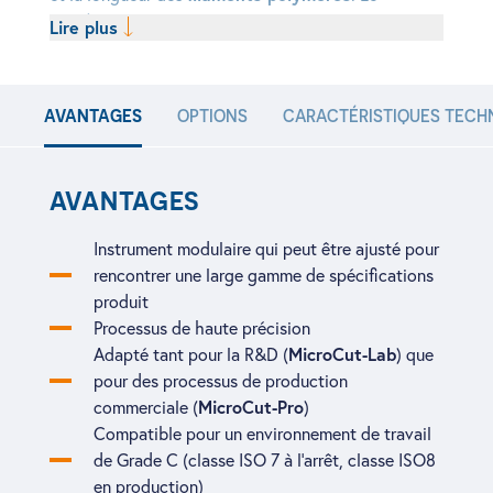
système post-extrusion MicroCut
est la nouvelle
Lire plus
calibration précise
génération d’instruments pour la
des filaments polymères et leur découpe en micro-
implants bien définis. Adapté à une variété de
AVANTAGES
OPTIONS
CARACTÉRISTIQUES TECH
formulations polymères et de domaines
système post-extrusion
d’application, le
MicroCut
hautement modulaire
est un instrument
AVANTAGES
large
qui peut être ajusté pour répondre à une
gamme de spécifications de produits
.
Instrument modulaire qui peut être ajusté pour
HAUTE PRÉCISION
rencontrer une large gamme de spécifications
produit
système post-extrusion MicroCut
Le
compact est
Processus de haute précision
placé juste à côté de la filière de l’extrudeuse, de
MicroCut-Lab
Adapté tant pour la R&D (
) que
filament polymère
sorte que le
peut être
pour des processus de production
jauge de
directement acheminé à travers une
MicroCut-Pro
commerciale (
)
diamètre laser 1D
convoyeur
et sur le
sans
Compatible pour un environnement de travail
refroidissement majeur. Sur la base de la mesure
de Grade C (classe ISO 7 à l’arrêt, classe ISO8
vitesse du convoyeur
laser, la
est ajustée et tire le
en production)
diamètre
filament, permettant d’ajuster le
dans les