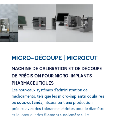
View image
View image
View image
MICRO-DÉCOUPE | MICROCUT
MACHINE DE CALIBRATION ET DE DÉCOUPE
DE PRÉCISION POUR MICRO-IMPLANTS
PHARMACEUTIQUES
Les nouveaux systèmes d’administration de
micro-implants oculaires
médicaments, tels que les
sous-cutanés
ou
, nécessitent une production
précise avec des tolérances strictes pour le diamètre
filaments polymères
et la longueur des
. Le