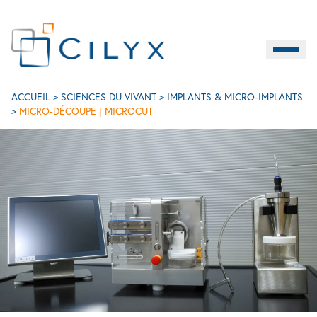
Burger M
FR
Micro-découpe | MICROCUT
ACCUEIL
>
SCIENCES DU VIVANT
>
IMPLANTS & MICRO-IMPLANTS
>
MICRO-DÉCOUPE | MICROCUT
C
SCIENCES DU VIVANT
INDUSTRIE
SERVICES