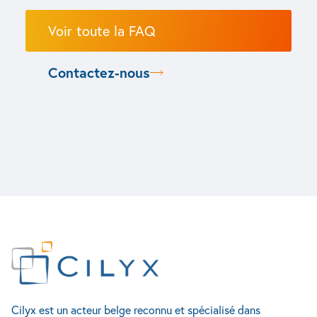
Voir toute la FAQ
Contactez-nous
Sciences du vivant
Cilyx
Contact
Industrie
Automatisation des bio-procédés
Accueil
Rue Louis Plescia 7
Systèmes de production
Services
4102 Seraing
Seringues, flacons & cartouches
Conception de bancs d’essais
Accueil
Cilyx est un acteur belge reconnu et spécialisé dans
À propos
Belgique