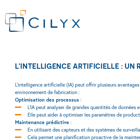
L’intelligence artificielle : un réel avantage dans le secteur de la p
FR
C
SCIENCES DU VIVANT
INDUSTRIE
SERVICES
L’INTELLIGENCE ARTIFICIELLE : U
L’intelligence artificielle (IA) peut offrir plusieurs avanta
environnement de fabrication :
Optimisation des processus
:
L'IA peut analyser de grandes quantités de données e
Elle peut aider à optimiser les paramètres de productio
Maintenance prédictive
:
En utilisant des capteurs et des systèmes de surveilla
Cela permet une planification proactive de la maintena