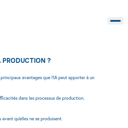
Burger M
LA PRODUCTION ?
es principaux avantages que l’IA peut apporter à un
fficacités dans les processus de production.
s avant qu'elles ne se produisent.