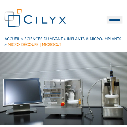
Burger M
FR
Micro-découpe | MICROCUT
ACCUEIL
>
SCIENCES DU VIVANT
>
IMPLANTS & MICRO-IMPLANTS
>
MICRO-DÉCOUPE | MICROCUT
C
SCIENCES DU VIVANT
INDUSTRIE
SERVICES