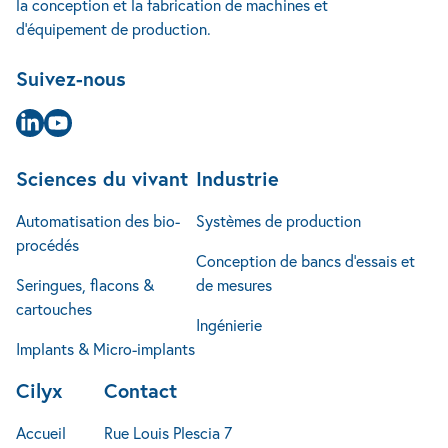
la conception et la fabrication de machines et
Étude de cas
+32 4 240 14 25
Implants & Micro-implants
Ingénierie
d’équipement de production.
Actualités
info@cilyx.eu
Jobs
Suivez-nous
FAQ
Contact
Page Linkedin
Page Youtube
Sciences du vivant
Industrie
Automatisation des bio-
Systèmes de production
procédés
Conception de bancs d’essais et
Seringues, flacons &
de mesures
cartouches
Ingénierie
Implants & Micro-implants
Cilyx
Contact
Accueil
Rue Louis Plescia 7