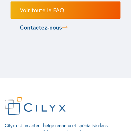
Voir toute la FAQ
Contactez-nous
Sciences du vivant
Cilyx
Contact
Industrie
Automatisation des bio-procédés
Accueil
Rue Louis Plescia 7
Systèmes de production
Services
4102 Seraing
Seringues, flacons & cartouches
Conception de bancs d’essais
Accueil
Cilyx est un acteur belge reconnu et spécialisé dans
À propos
Belgique