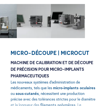
View image
View image
View image
MICRO-DÉCOUPE | MICROCUT
MACHINE DE CALIBRATION ET DE DÉCOUPE
DE PRÉCISION POUR MICRO-IMPLANTS
PHARMACEUTIQUES
Les nouveaux systèmes d’administration de
médicaments, tels que les
micro-implants oculaires
ou
sous-cutanés
, nécessitent une production
précise avec des tolérances strictes pour le diamètre
et la longueur des
filaments polymères
. Le