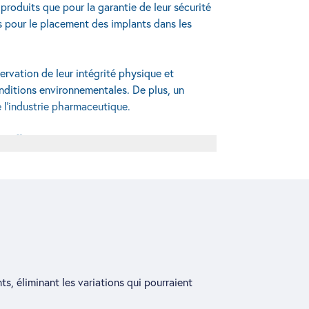
roduits que pour la garantie de leur sécurité
ées pour le placement des implants dans les
servation de leur intégrité physique et
nditions environnementales. De plus, un
e l’industrie pharmaceutique.
e effectué avec une précision inégalée. Les
s l’injecteur. Ce processus automatisé
administration sûre et efficace.
, éliminant les variations qui pourraient