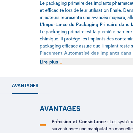
Le packaging primaire des implants pharmaceut
et efficacité lors de leur utilisation finale. 
injecteurs représente une avancée majeure, allia
L’Importance du Packaging Primaire dans l
Le packaging primaire est la première barrière 
chimique. Il protège les implants des contam
packaging efficace assure que l’implant reste s
Placement Automatisé des Implants dans le
Grâce aux avancées en matière de robotisation
Lire plus
solutions robotisées sont capables de manipul
minimise les risques de dommages ou de contam
AVANTAGES
AVANTAGES
Précision et Consistance
: Les système
survenir avec une manipulation manuelle