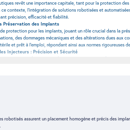
iques revêt une importance capitale, tant pour la protection des p
Dans ce contexte, l’intégration de solutions robotisées et automatis
nt précision, efficacité et fiabilité.
a Préservation des Implants
de protection pour les implants, jouant un rôle crucial dans la pré
inations, des dommages mécaniques et des altérations dues aux co
térile et prêt à l’emploi, répondant ainsi aux normes rigoureuses d
s Injecteurs : Précision et Sécurité
, le placement des implants dans les injecteurs peut désormais êtr
er les implants avec soin, en assurant un positionnement exact dan
ination, garantissant ainsi que chaque implant est prêt pour une 
s robotisés assurent un placement homogène et précis des implants
.